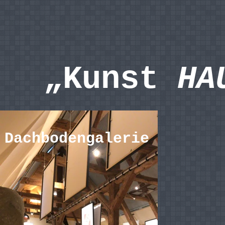
„Kunst
HA
Dachbodengalerie